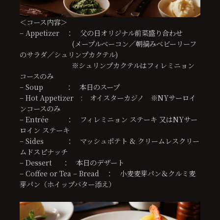
＜コース内容＞
– Appetizer ： 父の日オリジナル前菜盛り合わせ
(メープルベーコン／朝摘みベビーリーフ
のサラダ／シュリンプカクテル)
※シュリンプカクテルはフィレミニョン
コースのみ
– Soup ： 本日のスープ
– Hot Appetizer : オイスターカジノ ※NYサーロイ
ンコースのみ
– Entrée ： フィレミニョン ステーキ 又はNYサー
ロイン ステーキ
– Sides ： マッシュポテト & クリームレスクリー
ムドスピナッチ
– Dessert ： 本日のデザート
– Coffee or Tea – Bread ： 小麦麦芽パン＆クルミ麦
芽パン（ホイップバター添え）