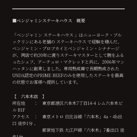
■ベンジャミンステーキハウス 概要
「ベンジャミン ステーキハウス 」はニューヨーク・ブル
ックリンにある老舗の ステーキハウス で経験を積んだ、
ベンジャミン・プロブカイとベンジャミン・シナナージ
が、同店で約20年に渡りステーキマスターとして腕をふる
ったシェフ、アーテュロ・マクレッドと共に、2006年マン
ハッタンに創業しました。専用熟成庫で長期熟成された
USDA認定のPRIME BEEFのみを使用したステーキを最高
の状態でお客様へ提供しています。
【
六本木店
】
所在地 ： 東京都港区六本木7丁目14-4 レム六本木ビ
ル B1F
アクセス ： 東京メトロ 日比谷線「六本木」4a・4b出
口 徒歩1分 、
都営地下鉄 大江戸線「六本木」7番出口 徒
歩1分