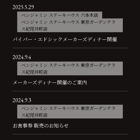
2025.5.29
ベンジャミン ステーキハウス 六本木店
ベンジャミン ステーキハウス 東京ガーデンテラ
ス紀尾井町店
パイパー・エドシックメーカーズディナー開催
2024.9.4
ベンジャミン ステーキハウス 東京ガーデンテラ
ス紀尾井町店
メーカーズディナー開催のご案内
2024.9.3
ベンジャミン ステーキハウス 東京ガーデンテラ
ス紀尾井町店
お食事券 販売のお知らせ