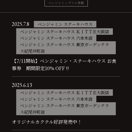
ベンジャミングリル京都
2025.7.8
ベンジャミン ステーキハウス
ベンジャミン ステーキハウス ＫＩＴＴＥ大阪店
ベンジャミン ステーキハウス 六本木店
ベンジャミン ステーキハウス 東京ガーデンテラ
ス紀尾井町店
【7/11開始】ベンジャミン・ステーキハウス お食
事券 期間限定10% OFF !!
2025.6.13
ベンジャミン ステーキハウス ＫＩＴＴＥ大阪店
ベンジャミン ステーキハウス 六本木店
ベンジャミン ステーキハウス 東京ガーデンテラ
ス紀尾井町店
オリジナルカクテル好評発売中！